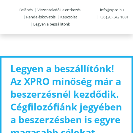
Skip to navigation
Skip to content
Belépés
Viszonteladói jelentkezés
info@xpro.hu
Rendeléskövetés
Kapcsolat
+36 (20) 342 1081
Legyen a beszállítónk
Legyen a beszállítónk!
Az XPRO minőség már a
beszerzésnél kezdődik.
Cégfilozófiánk jegyében
a beszerzésben is egyre
magasabb célokat